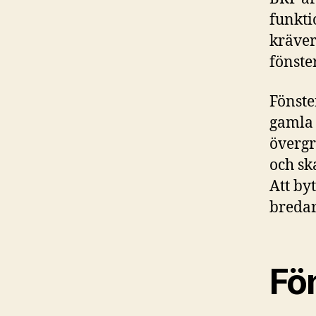
funkti
kräver
fönste
Fönste
gamla 
övergr
och sk
Att by
bredar
Fön