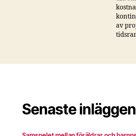
kostna
kontin
av pro
tidsra
Senaste inläggen
Samspelet mellan föräldrar och barnp