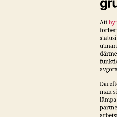
gr
Att
byt
förber
status
utmani
därmed
funkti
avgör
Däreft
man sö
lämpad
partne
arbets