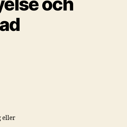
yelse och
nad
 eller