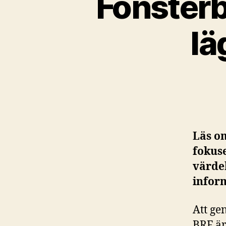
Fönsterb
lä
Läs om
fokuse
värdeh
infor
Att ge
BRF är