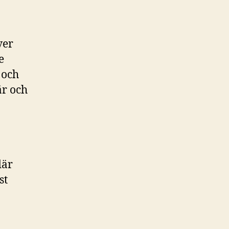
ver
e
 och
är och
där
st