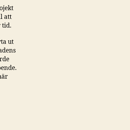
ojekt
l att
 tid.
ta ut
tadens
ärde
oende.
här