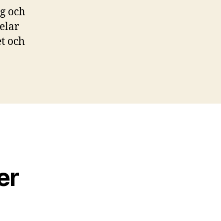
ng och
delar
et och
er