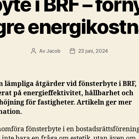
yte i BRF – förn
gre energikost
Av
Jacob
23 juni, 2024
Inläggsförfattare
Inläggsdatum
 lämpliga åtgärder vid fönsterbyte i BRF,
rat på energieffektivitet, hållbarhet och
öjning för fastigheter. Artikeln ger mer
mation.
nomföra fönsterbyte i en bostadsrättsförening
 inte bara en fråga om estetik, utan även om