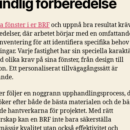
undlig förberedelse
a fönster i er BRF
och uppnå bra resultat krä
edelser, där arbetet börjar med en omfattand
inventering för att identifiera specifika behov
ngar. Varje fastighet har sin speciella karakt
 olika krav på sina fönster, från design till
on. Ett personaliserat tillvägagångssätt är
ande.
er följer en noggrann upphandlingsprocess, 
ker efter både de bästa materialen och de bä
e hantverkarna för projektet. Med rätt
rskap kan en BRF inte bara säkerställa
mässig kvalitet utan också effektivitet och